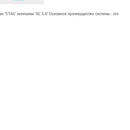
и "STAG" компании "AC S.A". Основное преимущество системы - это
4
Stag
09.2015.zip