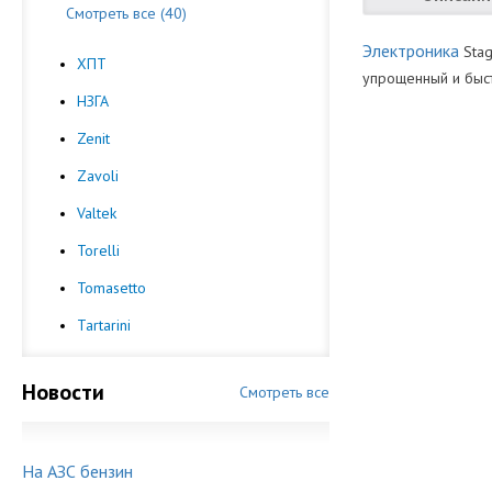
Смотреть все (40)
Электроника
Stag
ХПТ
упрощенный и быс
НЗГА
Количество Ц
Программное 
Zenit
Скачать programm
Производител
Скачать usb_inte
Zavoli
Valtek
Схемы подклю
Скачать stag-20
Torelli
Tomasetto
Инструкции:
Tartarini
Скачать stag-20
Новости
Смотреть все
На АЗС бензин